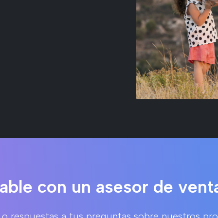
able con un asesor de vent
 o respuestas a tus preguntas sobre nuestros pr