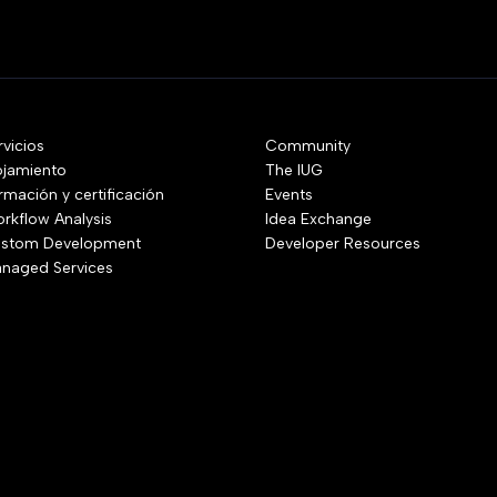
rvicios
Community
ojamiento
The IUG
rmación y certificación
Events
rkflow Analysis
Idea Exchange
stom Development
Developer Resources
naged Services