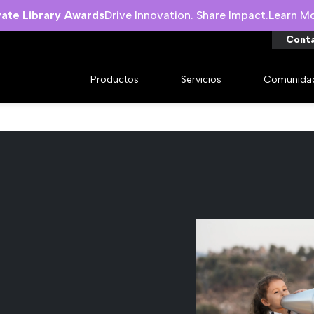
vate Library Awards
Drive Innovation. Share Impact.
Learn M
Cont
Productos
Servicios
Comunida