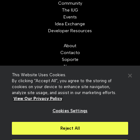
Community
The IUG
Events
Idea Exchange
Developer Resources
About
Contacto
Soporte
Nuevo
Leadership
This Website Uses Cookies.
Partners
By clicking “Accept All”, you agree to the storing of
Careers
cookies on your device to enhance site navigation,
analyze site usage, and assist in our marketing efforts.
News
View Our Privacy Policy
Recursos
Cookies Settings
Reject All
© 2026 Innovative Interfaces, Inc
Privacy Policy
Slavery Act Statement
Your Privacy Choices